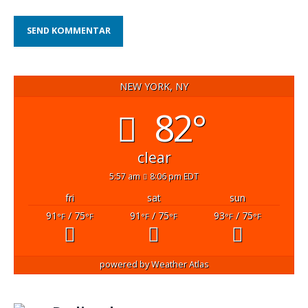
NEW YORK, NY
82°
clear
5:57 am
8:06 pm EDT
fri
sat
sun
91
/ 75
91
/ 75
93
/ 75
°F
°F
°F
°F
°F
°F
powered by
Weather Atlas