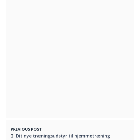
Forståelse af laserterapi og dens
anvendelser
APRIL 24, 2026
Gourmetoplevelser med mad ud af huset
JUNI 10, 2024
En smagfuld oplevelse med empanadas i
Vejle
MAJ 6, 2024
PREVIOUS POST
Dit nye træningsudstyr til hjemmetræning