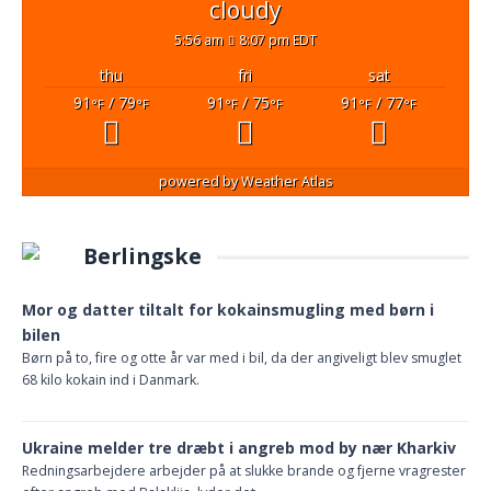
cloudy
5:56 am
8:07 pm EDT
thu
fri
sat
91
/ 79
91
/ 75
91
/ 77
°F
°F
°F
°F
°F
°F
powered by
Weather Atlas
Berlingske
Mor og datter tiltalt for kokainsmugling med børn i
bilen
Børn på to, fire og otte år var med i bil, da der angiveligt blev smuglet
68 kilo kokain ind i Danmark.
Ukraine melder tre dræbt i angreb mod by nær Kharkiv
Redningsarbejdere arbejder på at slukke brande og fjerne vragrester