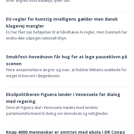
efter angreb mod Balaklija, lyder det.
EU-regler for kunstig intelligens gælder men dansk
klagevej mangler
EU har fået nye beføjelser til at håndhæve AI-regler, men Danmark har
endnu ikke udpeget nationalt tilsyn.
Smukfest-hovednavn får hug for at lege pauseklovn på
scenen
Flere avisanmeldere ærgrer sig over, at Robbie Williams snakkede for
meget til koncert i Bøgeskoven.
Eksilpolitikeren Figuera lander i Venezuela før dialog
med regering
Dinorah Figuera skal i Venezuela mødes med landets
parlamentsformand til dialog om demokrati og rettigheder.
Knap 4000 mennesker er smittet med ebola i DR Congo