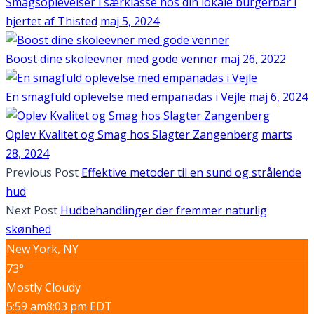
Smagsoplevelser i særklasse hos din lokale burgerbar i
hjertet af Thisted
maj 5, 2024
Boost dine skoleevner med gode venner
maj 26, 2022
En smagfuld oplevelse med empanadas i Vejle
maj 6, 2024
Oplev Kvalitet og Smag hos Slagter Zangenberg
marts
28, 2024
Previous Post
Effektive metoder til en sund og strålende
hud
Next Post
Hudbehandlinger der fremmer naturlig
skønhed
New York, NY
73°
Mostly Cloudy
5:59 am
8:03 pm EDT