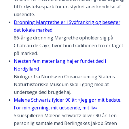
til forlystelsespark for en styrket anerkendelse af
udsendte.
Dronning Margrethe er i Sydfrankrig og besøger
det lokale marked
86-årige dronning Margrethe opholder sig på
Chateau de Cayx, hvor hun traditionen tro er taget
på marked.
Næsten fem meter lang haj er fundet død i
Nordjylland
Biologer fra Nordsøen Oceanarium og Statens
Naturhistoriske Museum skal i gang med at
undersøge død brugdehaj.
Malene Schwartz fylder 90 år: »Jeg gør mit bedste.
For min gerning, mit udseende, mit liv«
Skuespilleren Malene Schwartz bliver 90 år. I en
personlig samtale med Berlingskes Jakob Steen