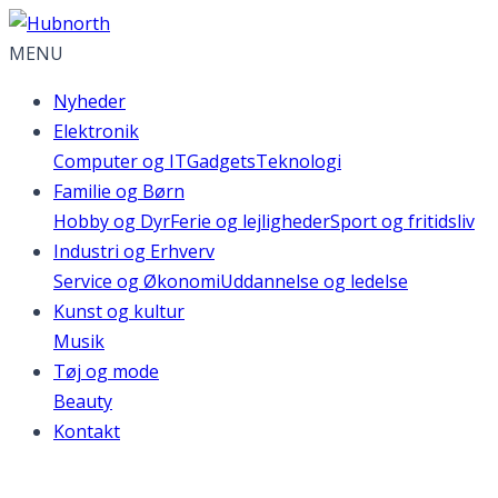
MENU
Nyheder
Elektronik
Computer og IT
Gadgets
Teknologi
Familie og Børn
Hobby og Dyr
Ferie og lejligheder
Sport og fritidsliv
Industri og Erhverv
Service og Økonomi
Uddannelse og ledelse
Kunst og kultur
Musik
Tøj og mode
Beauty
Kontakt