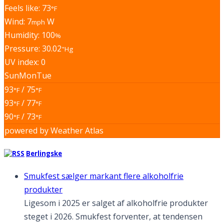
Feels like: 73
°F
Wind: 7
W
mph
Humidity: 100
%
Pressure: 30.02
"Hg
UV index: 0
Sun
Mon
Tue
93
/ 75
°F
°F
93
/ 77
°F
°F
90
/ 73
°F
°F
powered by
Weather Atlas
Berlingske
Smukfest sælger markant flere alkoholfrie
produkter
Ligesom i 2025 er salget af alkoholfrie produkter
steget i 2026. Smukfest forventer, at tendensen