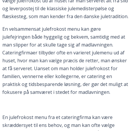
vælge julefrokost ud af huset får man serveret alt fra sild
og leverpostej til de klassiske julemedisterpølse og
flæskesteg, som man kender fra den danske juletradition.
En velsammensat julefrokost menu kan gøre
julefejringen både hyggelig og bekvem, samtidig med at
man slipper for at skulle tage sig af madlavningen.
Cateringfirmaer tilbyder ofte en varieret julemenu ud af
huset, hvor man kan vælge præcis de retter, man ønsker
at få serveret. Uanset om man holder julefrokost for
familien, vennerne eller kollegerne, er catering en
praktisk og tidsbesparende løsning, der gør det muligt at
fokusere på samværet i stedet for madlavningen.
En julefrokost menu fra et cateringfirma kan være
skræddersyet til ens behov, og man kan ofte vælge