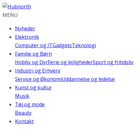
MENU
Nyheder
Elektronik
Computer og IT
Gadgets
Teknologi
Familie og Børn
Hobby og Dyr
Ferie og lejligheder
Sport og fritidsliv
Industri og Erhverv
Service og Økonomi
Uddannelse og ledelse
Kunst og kultur
Musik
Tøj og mode
Beauty
Kontakt