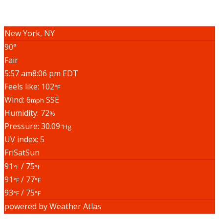
Musik
New York, NY
90°
Fair
5:57 am
8:06 pm EDT
Feels like: 102
°F
Wind: 6
SSE
mph
Humidity: 72
%
Pressure: 30.09
"Hg
UV index: 5
Fri
Sat
Sun
91
/ 75
°F
°F
91
/ 77
°F
°F
93
/ 75
°F
°F
powered by
Weather Atlas