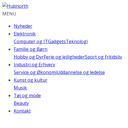
MENU
Nyheder
Elektronik
Computer og IT
Gadgets
Teknologi
Familie og Børn
Hobby og Dyr
Ferie og lejligheder
Sport og fritidsliv
Industri og Erhverv
Service og Økonomi
Uddannelse og ledelse
Kunst og kultur
Musik
Tøj og mode
Beauty
Kontakt