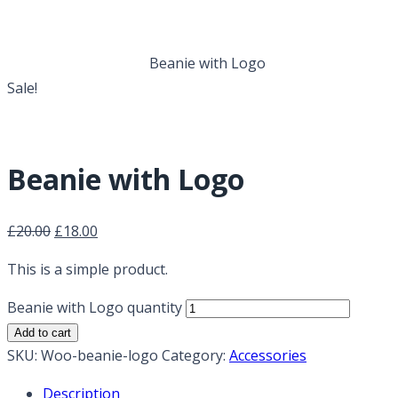
Beanie with Logo
Home
Accessories
Beanie with Logo
Sale!
Beanie with Logo
£
20.00
£
18.00
This is a simple product.
Beanie with Logo quantity
Add to cart
SKU:
Woo-beanie-logo
Category:
Accessories
Description