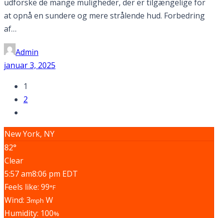
udforske de mange muligheder, der er tilgængelige for
at opnå en sundere og mere strålende hud. Forbedring
af…
Admin
januar 3, 2025
1
2
New York, NY
82°
Clear
5:57 am
8:06 pm EDT
Feels like: 99
°F
Wind: 3
W
mph
Humidity: 100
%