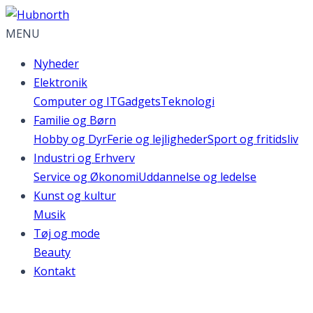
MENU
Nyheder
Elektronik
Computer og IT
Gadgets
Teknologi
Familie og Børn
Hobby og Dyr
Ferie og lejligheder
Sport og fritidsliv
Industri og Erhverv
Service og Økonomi
Uddannelse og ledelse
Kunst og kultur
Musik
Tøj og mode
Beauty
Kontakt