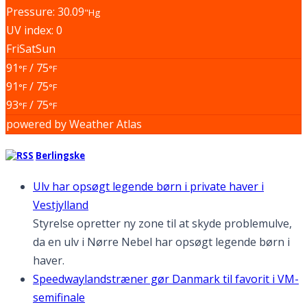
Pressure: 30.09
"Hg
UV index: 0
Fri
Sat
Sun
91
/ 75
°F
°F
91
/ 75
°F
°F
93
/ 75
°F
°F
powered by
Weather Atlas
Berlingske
Ulv har opsøgt legende børn i private haver i
Vestjylland
Styrelse opretter ny zone til at skyde problemulve,
da en ulv i Nørre Nebel har opsøgt legende børn i
haver.
Speedwaylandstræner gør Danmark til favorit i VM-
semifinale