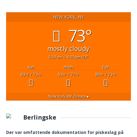
NEW YORK, NY
73°
mostly cloudy
5:59 am
8:03 pm EDT
sun
mon
tue
93
/ 73
93
/ 77
90
/ 73
°F
°F
°F
°F
°F
°F
New York, NY
climate ▸
Berlingske
Der var omfattende dokumentation for piskeslag på