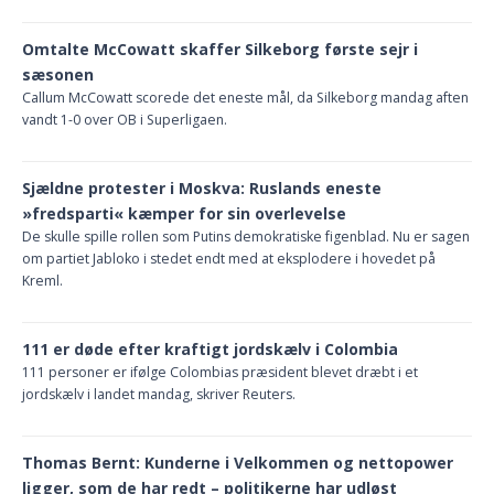
Omtalte McCowatt skaffer Silkeborg første sejr i
sæsonen
Callum McCowatt scorede det eneste mål, da Silkeborg mandag aften
vandt 1-0 over OB i Superligaen.
Sjældne protester i Moskva: Ruslands eneste
»fredsparti« kæmper for sin overlevelse
De skulle spille rollen som Putins demokratiske figenblad. Nu er sagen
om partiet Jabloko i stedet endt med at eksplodere i hovedet på
Kreml.
111 er døde efter kraftigt jordskælv i Colombia
111 personer er ifølge Colombias præsident blevet dræbt i et
jordskælv i landet mandag, skriver Reuters.
Thomas Bernt: Kunderne i Velkommen og nettopower
ligger, som de har redt – politikerne har udløst