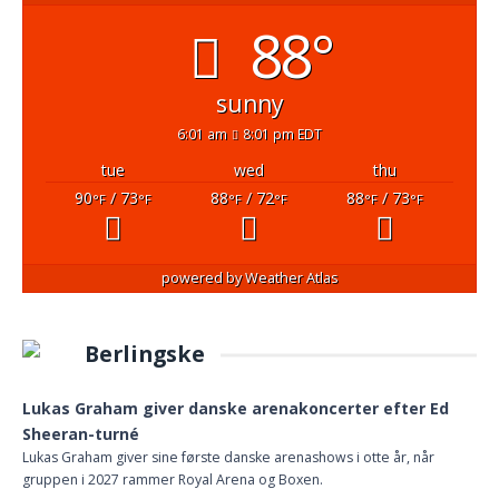
88°
sunny
6:01 am
8:01 pm EDT
tue
wed
thu
90
/ 73
88
/ 72
88
/ 73
°F
°F
°F
°F
°F
°F
powered by
Weather Atlas
Berlingske
Lukas Graham giver danske arenakoncerter efter Ed
Sheeran-turné
Lukas Graham giver sine første danske arenashows i otte år, når
gruppen i 2027 rammer Royal Arena og Boxen.