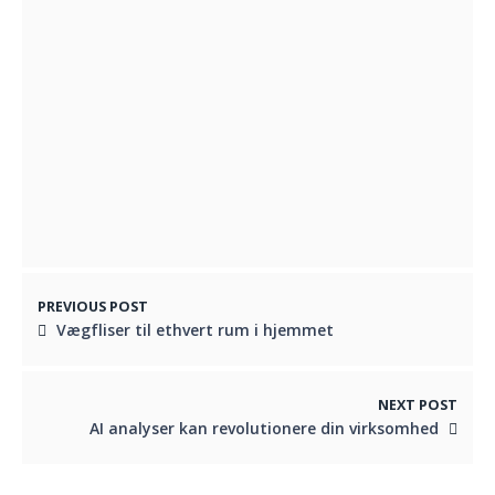
Fordele ved protein snacks
AUGUST 16, 2025
Oplev healingens kraft med engle og
krystaller
MAJ 13, 2024
PREVIOUS POST
Vægfliser til ethvert rum i hjemmet
NEXT POST
AI analyser kan revolutionere din virksomhed