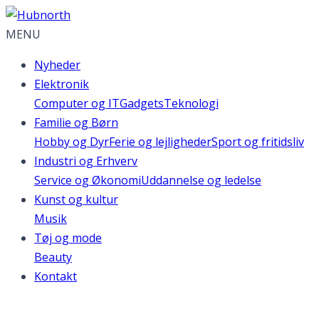
MENU
Nyheder
Elektronik
Computer og IT
Gadgets
Teknologi
Familie og Børn
Hobby og Dyr
Ferie og lejligheder
Sport og fritidsliv
Industri og Erhverv
Service og Økonomi
Uddannelse og ledelse
Kunst og kultur
Musik
Tøj og mode
Beauty
Kontakt