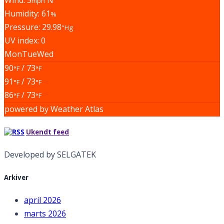
Wind: 5
N
mph
Humidity: 61
%
Pressure: 29.98
"Hg
UV index: 0
Mon
Tue
Wed
90
/ 73
°F
°F
91
/ 73
°F
°F
86
/ 73
°F
°F
powered by
Weather Atlas
Ukendt feed
Developed by SELGATEK
Arkiver
april 2026
marts 2026