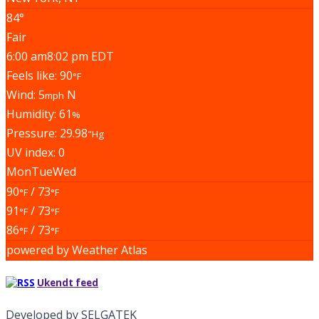
84°
Fair
6:00 am
8:02 pm EDT
Feels like: 90
°F
Wind: 5
N
mph
Humidity: 61
%
Pressure: 29.98
"Hg
UV index: 0
Mon
Tue
Wed
90
/ 73
°F
°F
91
/ 73
°F
°F
86
/ 73
°F
°F
powered by
Weather Atlas
Ukendt feed
Developed by SELGATEK