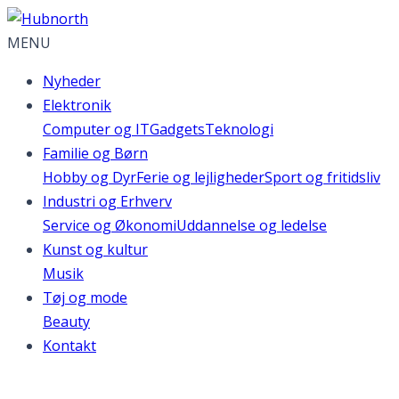
MENU
Nyheder
Elektronik
Computer og IT
Gadgets
Teknologi
Familie og Børn
Hobby og Dyr
Ferie og lejligheder
Sport og fritidsliv
Industri og Erhverv
Service og Økonomi
Uddannelse og ledelse
Kunst og kultur
Musik
Tøj og mode
Beauty
Kontakt