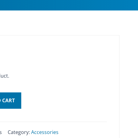
duct.
 CART
s
Category:
Accessories