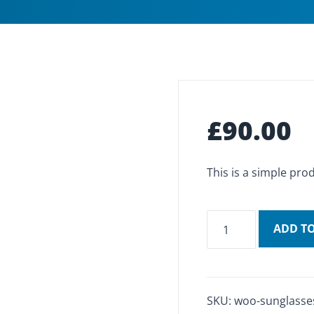
£
90.00
This is a simple pro
Sunglasses
ADD TO
quantity
SKU:
woo-sunglasse