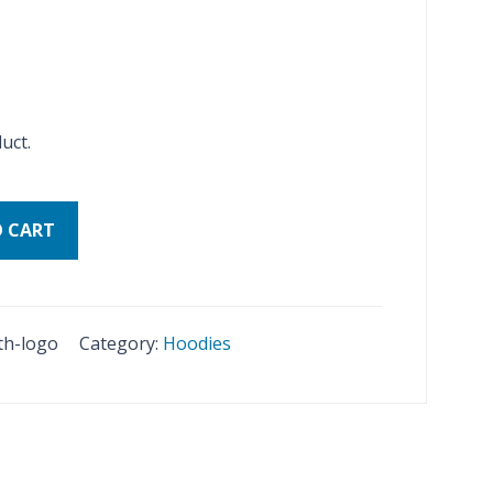
uct.
O CART
th-logo
Category:
Hoodies