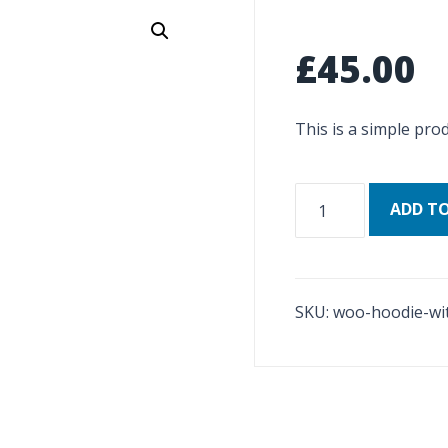
£
45.00
This is a simple prod
Hoodie
ADD T
with
Logo
quantity
SKU:
woo-hoodie-wi