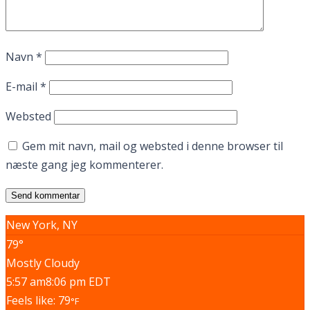
Navn
*
E-mail
*
Websted
Gem mit navn, mail og websted i denne browser til
næste gang jeg kommenterer.
New York, NY
79°
Mostly Cloudy
5:57 am
8:06 pm EDT
Feels like: 79
°F