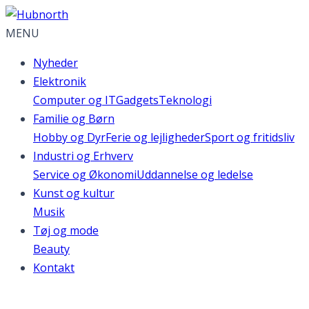
MENU
Nyheder
Elektronik
Computer og IT
Gadgets
Teknologi
Familie og Børn
Hobby og Dyr
Ferie og lejligheder
Sport og fritidsliv
Industri og Erhverv
Service og Økonomi
Uddannelse og ledelse
Kunst og kultur
Musik
Tøj og mode
Beauty
Kontakt