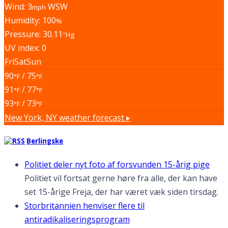
Wind: 3
WSW
mph
Humidity: 100
%
Pressure: 30.11
"Hg
UV index: 0
Fri
Sat
Sun
90
/ 75
°F
°F
91
/ 77
°F
°F
93
/ 73
°F
°F
New York, NY
weather forecast ▸
Berlingske
Politiet deler nyt foto af forsvunden 15-årig pige
Politiet vil fortsat gerne høre fra alle, der kan have
set 15-årige Freja, der har været væk siden tirsdag.
Storbritannien henviser flere til
antiradikaliseringsprogram