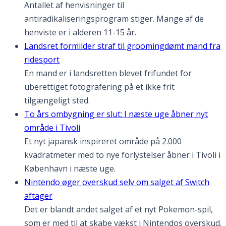
Antallet af henvisninger til
antiradikaliseringsprogram stiger. Mange af de
henviste er i alderen 11-15 år.
Landsret formilder straf til groomingdømt mand fra
ridesport
En mand er i landsretten blevet frifundet for
uberettiget fotografering på et ikke frit
tilgængeligt sted.
To års ombygning er slut: I næste uge åbner nyt
område i Tivoli
Et nyt japansk inspireret område på 2.000
kvadratmeter med to nye forlystelser åbner i Tivoli i
København i næste uge.
Nintendo øger overskud selv om salget af Switch
aftager
Det er blandt andet salget af et nyt Pokemon-spil,
som er med til at skabe vækst i Nintendos overskud.