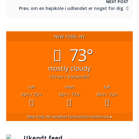
NEXT POST
Prøv, om en højskole i udlandet er noget for dig
NEW YORK, NY
73°
mostly cloudy
5:59 am
8:03 pm EDT
sun
mon
tue
93
/ 75
93
/ 77
90
/ 73
°F
°F
°F
°F
°F
°F
New York, NY
weather forecast for tomorrow ▸
Ukendt feed