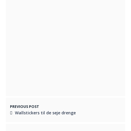
LA
AUGUST 8, 2021
Wellmore Vildmarksbade: Forfriskende
Afslapning i Din Have
DECEMBER 31, 2023
Wallstickers til de seje drenge
JUNI 30, 2022
PREVIOUS POST
Wallstickers til de seje drenge