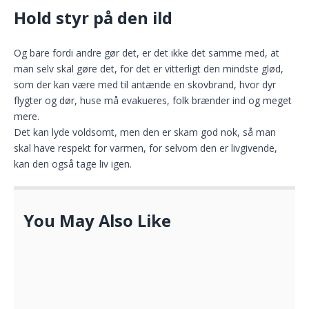
Hold styr på den ild
Og bare fordi andre gør det, er det ikke det samme med, at
man selv skal gøre det, for det er vitterligt den mindste glød,
som der kan være med til antænde en skovbrand, hvor dyr
flygter og dør, huse må evakueres, folk brænder ind og meget
mere.
Det kan lyde voldsomt, men den er skam god nok, så man
skal have respekt for varmen, for selvom den er livgivende,
kan den også tage liv igen.
You May Also Like
Opdag de bedste skærebrætter til dit
køkken
NOVEMBER 29, 2025