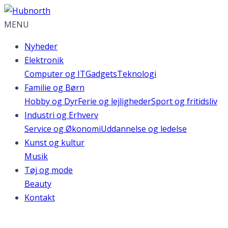
MENU
Nyheder
Elektronik
Computer og IT
Gadgets
Teknologi
Familie og Børn
Hobby og Dyr
Ferie og lejligheder
Sport og fritidsliv
Industri og Erhverv
Service og Økonomi
Uddannelse og ledelse
Kunst og kultur
Musik
Tøj og mode
Beauty
Kontakt