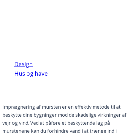
Forlæng levetiden på
dine mursten med
imprægnering
Design
Hus og have
Forlæng levetiden på dine mursten med
imprægnering
Imprægnering af mursten er en effektiv metode til at
beskytte dine bygninger mod de skadelige virkninger af
vejr og vind. Ved at påføre et beskyttende lag på
murstenene kan du forhindre vand i at trænge ind i