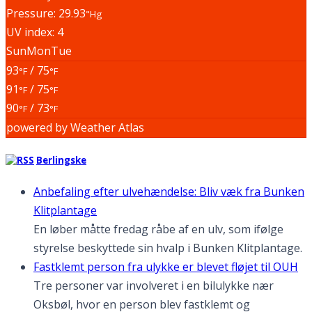
Pressure: 29.93
"Hg
UV index: 4
Sun
Mon
Tue
93
/ 75
°F
°F
91
/ 75
°F
°F
90
/ 73
°F
°F
powered by
Weather Atlas
Berlingske
Anbefaling efter ulvehændelse: Bliv væk fra Bunken
Klitplantage
En løber måtte fredag råbe af en ulv, som ifølge
styrelse beskyttede sin hvalp i Bunken Klitplantage.
Fastklemt person fra ulykke er blevet fløjet til OUH
Tre personer var involveret i en bilulykke nær
Oksbøl, hvor en person blev fastklemt og