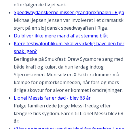
efterfølgende fløjet væk.
Speedwaydanskerne misser grandprixfinalen i Riga
Michael Jepsen Jensen var involveret i et dramatisk
styrt på en sløj dansk speedwayaften i Riga.
Du bliver ikke mere mand af at stemme blåt
Kære festivalpublikum. Skal vi virkelig have den her
snak igen?
Berlingske på Smukfest: Drew Sycamore sang med
både kraft og kulør, da hun lørdag indtog
Stjernescenen. Men selv en X Faktor-dommer må
kæmpe for opmærksomheden, når fars og mors
årlige skovtur for alvor er kommet i omdrejninger.
Lionel Messis far er død - blev 68 år
Ifølge familien døde Jorge Messi fredag efter
længere tids sygdom. Faren til Lionel Messi blev 68
år.
Vi har opbygget et umuligt ideal for forældre. Lone