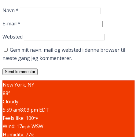
Navn
*
E-mail
*
Websted
Gem mit navn, mail og websted i denne browser til
næste gang jeg kommenterer.
New York, NY
88°
Cloudy
5:59 am
8:03 pm EDT
Feels like: 100
°F
Wind: 17
WSW
mph
Humidity: 77
%