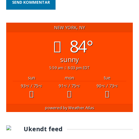
NEW YORK, NY
84°
sunny
5:59 am
8:03 pm EDT
sun
mon
tue
93
/ 75
91
/ 75
90
/ 73
°F
°F
°F
°F
°F
°F
powered by
Weather Atlas
Ukendt feed