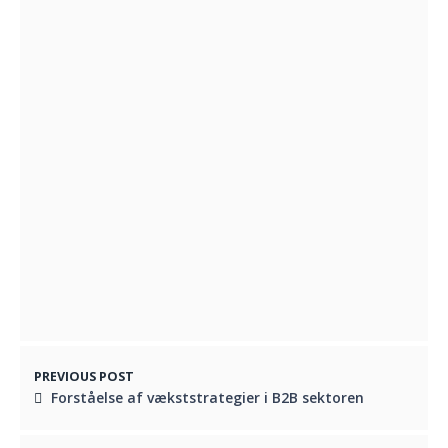
Vigtigheden af det rette sportsudstyr
APRIL 15, 2025
Gør livet lettere med det rette
hundeudstyr
JULI 14, 2025
En spændende måde at udforske byen på
JULI 9, 2025
Naturoplevelser i rigelige mængder
JULI 22, 2022
PREVIOUS POST
Forståelse af vækststrategier i B2B sektoren