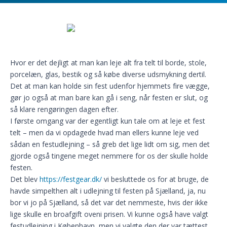
Hvor er det dejligt at man kan leje alt fra telt til borde, stole,
porcelæn, glas, bestik og så købe diverse udsmykning dertil.
Det at man kan holde sin fest udenfor hjemmets fire vægge,
gør jo også at man bare kan gå i seng, når festen er slut, og
så klare rengøringen dagen efter.
I første omgang var der egentligt kun tale om at leje et fest
telt – men da vi opdagede hvad man ellers kunne leje ved
sådan en festudlejning – så greb det lige lidt om sig, men det
gjorde også tingene meget nemmere for os der skulle holde
festen.
Det blev
https://festgear.dk/
vi besluttede os for at bruge, de
havde simpelthen alt i udlejning til festen på Sjælland, ja, nu
bor vi jo på Sjælland, så det var det nemmeste, hvis der ikke
lige skulle en broafgift oveni prisen. Vi kunne også have valgt
festudlejning i København, men vi valgte den der var tættest