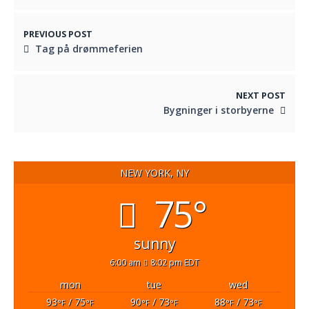
PREVIOUS POST
Tag på drømmeferien
NEXT POST
Bygninger i storbyerne
NEW YORK, NY
75°
sunny
6:00 am
8:02 pm EDT
mon
tue
wed
93
/ 75
90
/ 73
88
/ 73
°F
°F
°F
°F
°F
°F