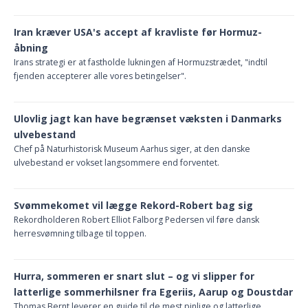
Iran kræver USA's accept af kravliste før Hormuz-
åbning
Irans strategi er at fastholde lukningen af Hormuzstrædet, "indtil
fjenden accepterer alle vores betingelser".
Ulovlig jagt kan have begrænset væksten i Danmarks
ulvebestand
Chef på Naturhistorisk Museum Aarhus siger, at den danske
ulvebestand er vokset langsommere end forventet.
Svømmekomet vil lægge Rekord-Robert bag sig
Rekordholderen Robert Elliot Falborg Pedersen vil føre dansk
herresvømning tilbage til toppen.
Hurra, sommeren er snart slut – og vi slipper for
latterlige sommerhilsner fra Egeriis, Aarup og Doustdar
Thomas Bernt leverer en guide til de mest pinlige og latterlige