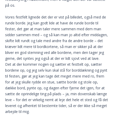
på os.
Vores festfelt lignede det der er vist på billedet, også med de
runde borde. Jeg kan godt lide at have de runde borde til
fester, det gør at man taler mere sammen med dem man
sidder sammen med – og så kan man jo altid efter middagen,
skifte lidt rundt og tale med andre fra de andre borde – det
kræver lidt mere til bordkortene, så man er sikker på at der
bliver en god stemning ved alle bordene, men den tager jeg
gerne, det syntes jeg også at der er lidt sjovt ved at lave.
Det at der kommer nogen og sætter et festtelt op, sætter
bordene op, og jeg selv kun skal stå for borddækning og pynt
til festen, gør at jeg kan tage det meget mere med ro, frem
for at jeg skulle rydde en stue, sætte borde og stole op,
dække bord, pynte op, og dagen efter fjerne det igen, for at
sætte de oprindelige ting på plads – ja, min dovenskab længe
leve – for det er virkelig nemt at leje det hele et sted og få det
leveret og afhentet til bestemte tider, så er der ikke så meget
arbejde til mig.