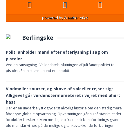
powered by
Weather Atlas
Berlingske
Politi anholder mand efter efterlysning i sag om
pistoler
Ved en ransagning i Vallensbæk i slutningen af juli fandt politiet to
pistoler. En mistænkt mand er anholdt.
Vindmøller snurrer, og skove af solceller rejser sig:
Alligevel går verdenstermometeret i vejret med uhørt
hast
Der er en underbelyst og yderst alvorlig historie om den stadig mere
åbenlyse globale opvarmning. Opvarmningen går nu så stærkt, at det
forbløffer forskere. Men med hjælp fra dansk klimaforsknings grand
old man slår vi ned på de mulige og tankevækkende forklaringer.