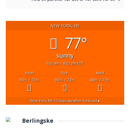
NEW YORK, NY
77°
sunny
6:00 am
8:02 pm EDT
mon
tue
wed
93
/ 75
90
/ 73
88
/ 73
°F
°F
°F
°F
°F
°F
New York, NY
10 days weather forecast ▸
Berlingske