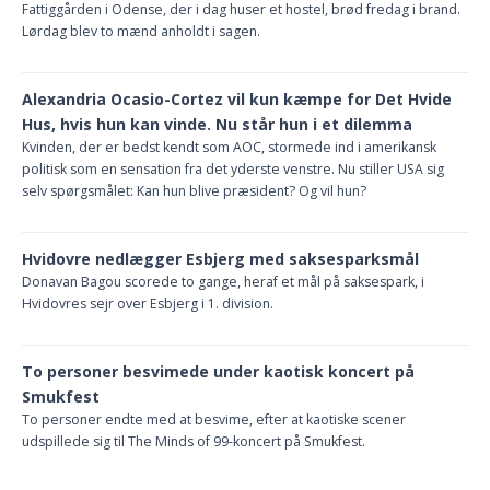
Fattiggården i Odense, der i dag huser et hostel, brød fredag i brand.
Lørdag blev to mænd anholdt i sagen.
Alexandria Ocasio-Cortez vil kun kæmpe for Det Hvide
Hus, hvis hun kan vinde. Nu står hun i et dilemma
Kvinden, der er bedst kendt som AOC, stormede ind i amerikansk
politisk som en sensation fra det yderste venstre. Nu stiller USA sig
selv spørgsmålet: Kan hun blive præsident? Og vil hun?
Hvidovre nedlægger Esbjerg med saksesparksmål
Donavan Bagou scorede to gange, heraf et mål på saksespark, i
Hvidovres sejr over Esbjerg i 1. division.
To personer besvimede under kaotisk koncert på
Smukfest
To personer endte med at besvime, efter at kaotiske scener
udspillede sig til The Minds of 99-koncert på Smukfest.