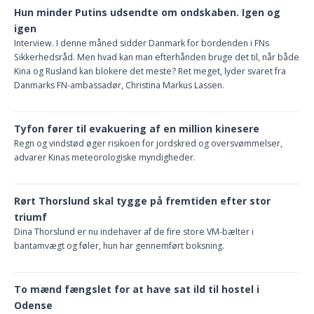
Hun minder Putins udsendte om ondskaben. Igen og
igen
Interview. I denne måned sidder Danmark for bordenden i FNs
Sikkerhedsråd. Men hvad kan man efterhånden bruge det til, når både
Kina og Rusland kan blokere det meste? Ret meget, lyder svaret fra
Danmarks FN-ambassadør, Christina Markus Lassen.
Tyfon fører til evakuering af en million kinesere
Regn og vindstød øger risikoen for jordskred og oversvømmelser,
advarer Kinas meteorologiske myndigheder.
Rørt Thorslund skal tygge på fremtiden efter stor
triumf
Dina Thorslund er nu indehaver af de fire store VM-bælter i
bantamvægt og føler, hun har gennemført boksning.
To mænd fængslet for at have sat ild til hostel i
Odense