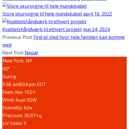
Store skurvogne til hele mandskabet
april 16, 2022
Kvalitetshåndværk til ethvert projekt
maj 24, 2024
Previous Post
Find et sted hvor hele familien kan komme
med
Next Post
Nepal
New York, NY
90°
Sunny
5:58 am
8:04 pm EDT
Feels like: 102
°F
Wind: 6
SSW
mph
Humidity: 62
%
Pressure: 30.07
"Hg
UV index: 9