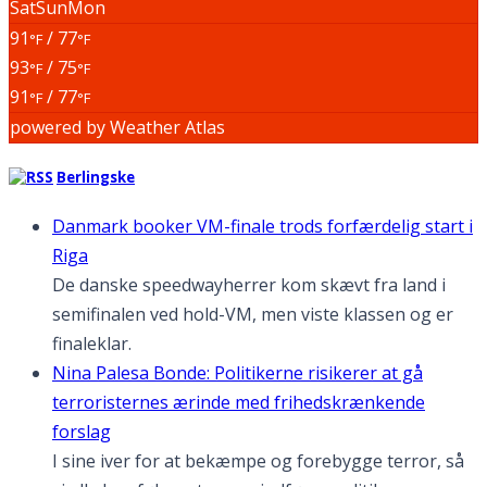
Sat
Sun
Mon
91
/ 77
°F
°F
93
/ 75
°F
°F
91
/ 77
°F
°F
powered by
Weather Atlas
Berlingske
Danmark booker VM-finale trods forfærdelig start i
Riga
De danske speedwayherrer kom skævt fra land i
semifinalen ved hold-VM, men viste klassen og er
finaleklar.
Nina Palesa Bonde: Politikerne risikerer at gå
terroristernes ærinde med frihedskrænkende
forslag
I sine iver for at bekæmpe og forebygge terror, så