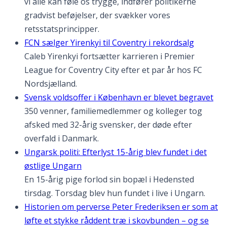
vi alle kan føle os trygge, indfører politikerne
gradvist beføjelser, der svækker vores
retsstatsprincipper.
FCN sælger Yirenkyi til Coventry i rekordsalg
Caleb Yirenkyi fortsætter karrieren i Premier
League for Coventry City efter et par år hos FC
Nordsjælland.
Svensk voldsoffer i København er blevet begravet
350 venner, familiemedlemmer og kolleger tog
afsked med 32-årig svensker, der døde efter
overfald i Danmark.
Ungarsk politi: Efterlyst 15-årig blev fundet i det
østlige Ungarn
En 15-årig pige forlod sin bopæl i Hedensted
tirsdag. Torsdag blev hun fundet i live i Ungarn.
Historien om perverse Peter Frederiksen er som at
løfte et stykke råddent træ i skovbunden – og se