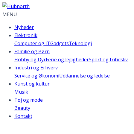
MENU
Nyheder
Elektronik
Computer og IT
Gadgets
Teknologi
Familie og Børn
Hobby og Dyr
Ferie og lejligheder
Sport og fritidsliv
Industri og Erhverv
Service og Økonomi
Uddannelse og ledelse
Kunst og kultur
Musik
Tøj og mode
Beauty
Kontakt