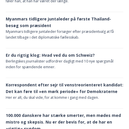
føler han, at han har været der længe.
Myanmars tidligere juntaleder på første Thailand-
besøg som præsident
Myanmars tidligere juntaleder forsøger efter præsidentvalg at få
landet tilbage i det diplomatiske fællesskab.
Er du rigtig klog: Hvad ved du om Schweiz?
Berlingskes journalister udfordrer dagligt med 10 nye spørgsmål
inden for spændende emner.
Korrespondent efter sejr til venstreorienteret kandidat:
Det kan føre til »en mørk periode« for Demokraterne
Her er alt, du skal vide, for at komme i gang med dagen.
100.000 danskere har stærke smerter, men mødes med
mistro og skepsis. Nu er der bevis for, at de har en
»rigtig« sygdom