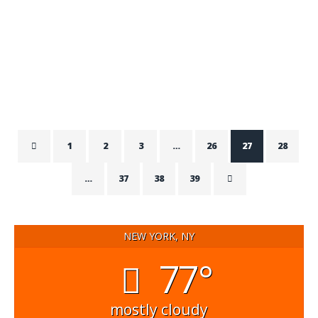
man ender med at finde et godt tilbud på en opgave der
venter på at blive færdiggjort. Har man ikke selv handy
nok hænder til,…
ADMIN
DECEMBER 31, 2021
1
2
3
…
26
27
28
…
37
38
39
NEW YORK, NY
77°
mostly cloudy