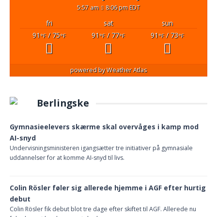
5:57 am
8:06 pm EDT
fri
sat
sun
91
/ 75
91
/ 77
91
/ 73
°F
°F
°F
°F
°F
°F
powered by
Weather Atlas
Berlingske
Gymnasieelevers skærme skal overvåges i kamp mod
AI-snyd
Undervisningsministeren igangsætter tre initiativer på gymnasiale
uddannelser for at komme AI-snyd til livs.
Colin Rösler føler sig allerede hjemme i AGF efter hurtig
debut
Colin Rösler fik debut blot tre dage efter skiftet til AGF. Allerede nu