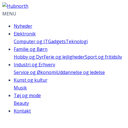
MENU
Nyheder
Elektronik
Computer og IT
Gadgets
Teknologi
Familie og Børn
Hobby og Dyr
Ferie og lejligheder
Sport og fritidsliv
Industri og Erhverv
Service og Økonomi
Uddannelse og ledelse
Kunst og kultur
Musik
Tøj og mode
Beauty
Kontakt