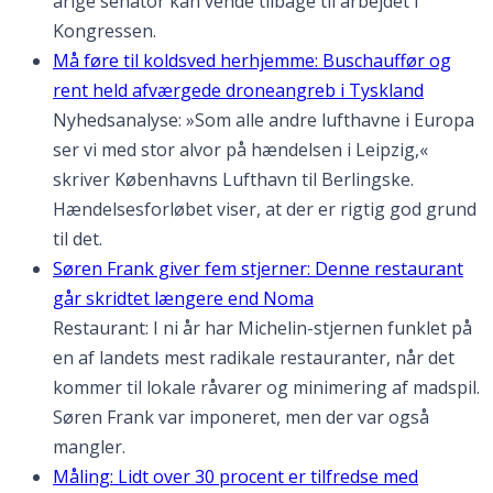
årige senator kan vende tilbage til arbejdet i
Kongressen.
Må føre til koldsved herhjemme: Buschauffør og
rent held afværgede droneangreb i Tyskland
Nyhedsanalyse: »Som alle andre lufthavne i Europa
ser vi med stor alvor på hændelsen i Leipzig,«
skriver Københavns Lufthavn til Berlingske.
Hændelsesforløbet viser, at der er rigtig god grund
til det.
Søren Frank giver fem stjerner: Denne restaurant
går skridtet længere end Noma
Restaurant: I ni år har Michelin-stjernen funklet på
en af landets mest radikale restauranter, når det
kommer til lokale råvarer og minimering af madspil.
Søren Frank var imponeret, men der var også
mangler.
Måling: Lidt over 30 procent er tilfredse med