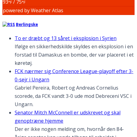
93
/ 75
°F
°F
powered by
Weather Atlas
Berlingske
To er dræbt og 13 såret i eksplosion i Syrien
Ifølge en sikkerhedskilde skyldes en eksplosion i en
forstad til Damaskus en bombe, der var placeret i et
køretøj.
FCK nærmer sig Conference League-playoff efter 3-
0-sejr i Ungarn
Gabriel Pereira, Robert og Andreas Cornelius
scorede, da FCK vandt 3-0 ude mod Debreceni VSC i
Ungarn.
Senator Mitch McConnell er udskrevet og skal
genoptræne hjemme
Der er ikke nogen melding om, hvornår den 84-