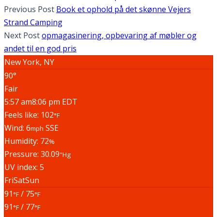
Previous Post
Book et ophold på det skønne Vejers
Strand Camping
Next Post
opmagasinering, opbevaring af møbler og
andet til en god pris
New York, NY
90°
Fair
5:57 am
8:06 pm EDT
Feels like: 102
°F
Wind: 6
SSE
mph
Humidity: 72
%
Pressure: 30.09
"Hg
UV index: 5
Fri
Sat
Sun
91
/ 75
°F
°F
91
/ 77
°F
°F