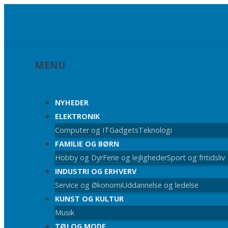
MENU
NYHEDER
ELEKTRONIK
Computer og IT
Gadgets
Teknologi
FAMILIE OG BØRN
Hobby og Dyr
Ferie og lejligheder
Sport og fritidsliv
INDUSTRI OG ERHVERV
Service og Økonomi
Uddannelse og ledelse
KUNST OG KULTUR
Musik
TØJ OG MODE