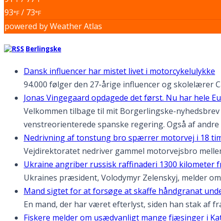
93
/ 73
°F
°F
powered by
Weather Atlas
Berlingske
Dansk influencer har mistet livet i motorcykelulykke
94.000 følger den 27-årige influencer og skolelærer 
Jonas Vingegaard opdagede det først. Nu har hele E
Velkommen tilbage til mit Borgerlingske-nyhedsbrev #
venstreorienterede spanske regering. Også af andre 
Nedrivning af tonstung bro spærrer motorvej i 18 ti
Vejdirektoratet nedriver gammel motorvejsbro mell
Ukraine angriber russisk raffinaderi 1300 kilometer f
Ukraines præsident, Volodymyr Zelenskyj, melder om
Mand sigtet for at forsøge at skaffe håndgranat unde
En mand, der har været efterlyst, siden han stak af fr
Fiskere melder om usædvanligt mange fjæsinger i Ka