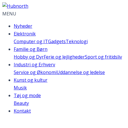
MENU
Nyheder
Elektronik
Computer og IT
Gadgets
Teknologi
Familie og Børn
Hobby og Dyr
Ferie og lejligheder
Sport og fritidsliv
Industri og Erhverv
Service og Økonomi
Uddannelse og ledelse
Kunst og kultur
Musik
Tøj og mode
Beauty
Kontakt