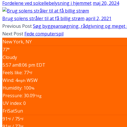
Fordelene ved solcellebelysning i hjemmet
maj 20, 2024
Brug solens stråler til at få billig strøm
april 2, 2021
Previous Post
Søg byggeansøgning, rådgivning og meget 
Next Post
Fede computerspil
New York, NY
77°
Cloudy
5:57 am
8:06 pm EDT
Feels like: 77
°F
Wind: 4
WSW
mph
Humidity: 100
%
Pressure: 30.09
"Hg
UV index: 0
Fri
Sat
Sun
91
/ 75
°F
°F
91
/ 77
°F
°F