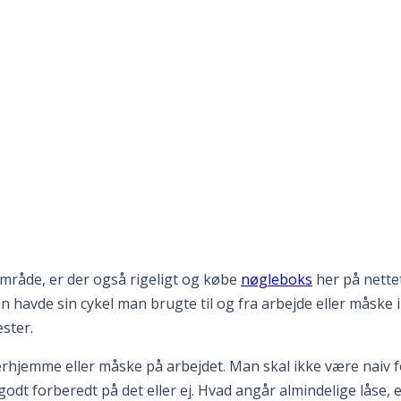
sikkerhed med mere til
il hjemmet
område, er der også rigeligt og købe
nøgleboks
her på nettet
man havde sin cykel man brugte til og fra arbejde eller mås
ster.
hjemme eller måske på arbejdet. Man skal ikke være naiv fo
odt forberedt på det eller ej. Hvad angår almindelige låse, 