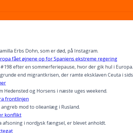
Camilla Erbs Dohn, som er død, på Instagram.
uropa fået øjnene op for Spaniens ekstreme regering
198 efter en sommerferiepause, hvor der gik hul i Europa. M
grunde end migrantkrisen, der ramte eksklaven Ceuta i sids
mer
em Hedensted og Horsens i næste uges weekend.
ra frontlinjen
 angreb mod to olieanlæg i Rusland.
r konflikt
a afsoning i nordjysk fængsel, er blevet anholdt.
ttegat