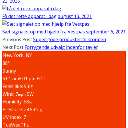
22, 2025
Få det rette apparat i dag
august 13, 2021
Sæt signalet op med hjælp fra Vestpas
september 6, 2021
Previous Post
Super gode produkter til kroppen
Next Post
Forrygende udvalg indenfor tavler
New York, NY
88°
Sunny
6:01 am
8:01 pm EDT
Feels like: 93
°F
Wind: 7
SW
mph
Humidity: 58
%
Pressure: 29.93
"Hg
UV index: 7
Tue
Wed
Thu