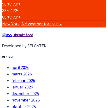
90
/ 73
°F
°F
88
/ 72
°F
°F
88
/ 73
°F
°F
New York, NY
weather forecast ▸
Ukendt feed
Developed by SELGATEK
Arkiver
april 2026
marts 2026
februar 2026
januar 2026
december 2025
november 2025
oktober 2025