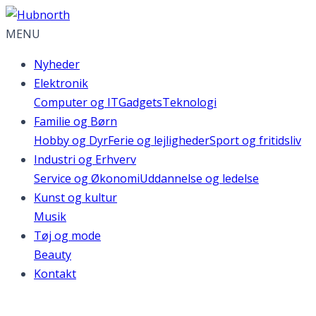
MENU
Nyheder
Elektronik
Computer og IT
Gadgets
Teknologi
Familie og Børn
Hobby og Dyr
Ferie og lejligheder
Sport og fritidsliv
Industri og Erhverv
Service og Økonomi
Uddannelse og ledelse
Kunst og kultur
Musik
Tøj og mode
Beauty
Kontakt