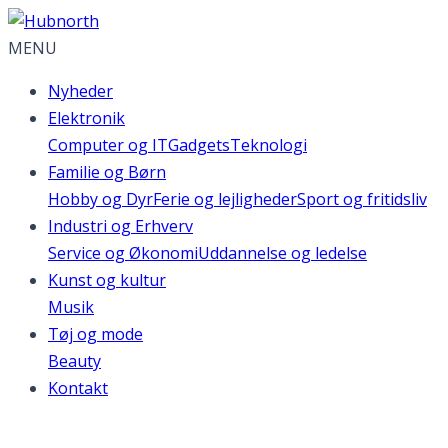
MENU
Nyheder
Elektronik
Computer og IT
Gadgets
Teknologi
Familie og Børn
Hobby og Dyr
Ferie og lejligheder
Sport og fritidsliv
Industri og Erhverv
Service og Økonomi
Uddannelse og ledelse
Kunst og kultur
Musik
Tøj og mode
Beauty
Kontakt