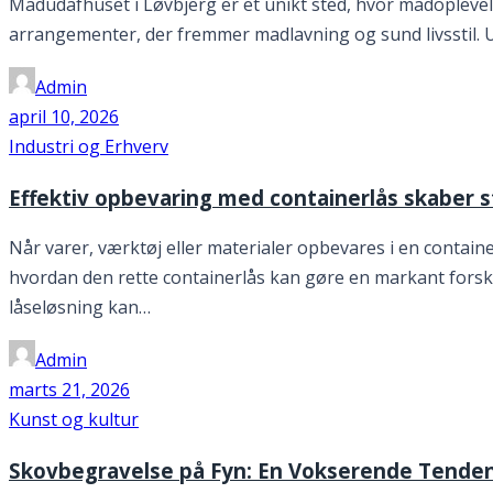
Madudafhuset i Løvbjerg er et unikt sted, hvor madoplevels
arrangementer, der fremmer madlavning og sund livsstil. 
Admin
april 10, 2026
Industri og Erhverv
Effektiv opbevaring med containerlås skaber 
Når varer, værktøj eller materialer opbevares i en containe
hvordan den rette containerlås kan gøre en markant forske
låseløsning kan…
Admin
marts 21, 2026
Kunst og kultur
Skovbegravelse på Fyn: En Vokserende Tende