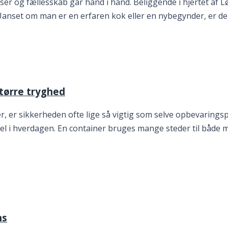
er og fællesskab går hånd i hånd. Beliggende i hjertet af Lø
Uanset om man er en erfaren kok eller en nybegynder, er de
større tryghed
r, er sikkerheden ofte lige så vigtig som selve opbevaringsp
l i hverdagen. En container bruges mange steder til både m
ns