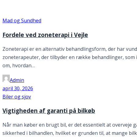
Blog – 2 Column
Mad og Sundhed
Fordele ved zoneterapi i Vejle
Zoneterapi er en alternativ behandlingsform, der har vund
zoneterapeuter, der tilbyder en række behandlinger, som i
om, hvordan…
Admin
april 30, 2026
Biler og sjov
Vigtigheden af garanti på bilkøb
Når man køber en brugt bil, er det essentielt at overveje
sikkerhed i bilhandlen, hvilket er grunden til, at mange bi